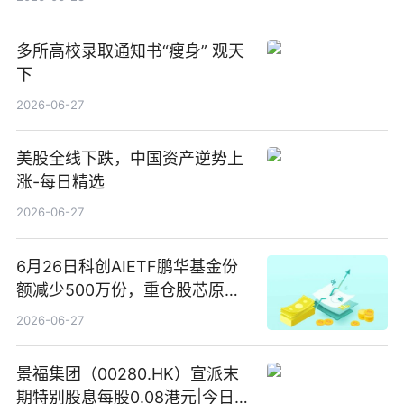
多所高校录取通知书“瘦身” 观天
下
2026-06-27
美股全线下跌，中国资产逆势上
涨-每日精选
2026-06-27
6月26日科创AIETF鹏华基金份
额减少500万份，重仓股芯原股
份、寒武纪、澜起科技 观速讯
2026-06-27
景福集团（00280.HK）宣派末
期特别股息每股0.08港元|今日快