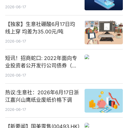
2026-06-17
【独家】生意社硼酸6月17日均
线上穿 均差为35.00元/吨
2026-06-17
短讯！招商蛇口: 2022年面向专
业投资者公开发行公司债券（第
二期）（品种二）2026年付息公
2026-06-17
告
热议:生意社：2026年6月17日浙
江嘉兴山鹰纸业废纸价格下调
2026-06-17
【新要闻】国美零售(00493.HK)