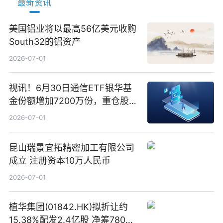
最新资讯
美国铝业将以最高56亿美元收购
South32的铝资产
2026-07-01
视讯！6月30日通信ETF银华基
金份额增加7200万份，重仓股新
易盛、中际旭创、立讯精密
2026-07-01
昆山瑞景宜拓精密加工有限公司
成立 注册资本10万人民币
2026-07-01
植华集团(01842.HK)拟折让约
15.38%配发2.4亿股 净筹780万