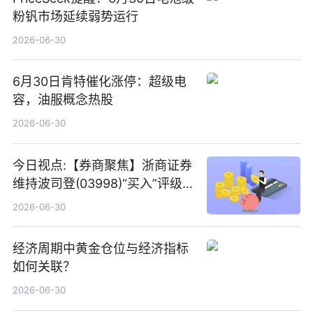
粉钒市场延续弱势运行
2026-06-30
6月30日肯特催化涨停：超级电
容，油服概念热股
2026-06-30
今日视点:【券商聚焦】浙商证券
维持波司登(03998)“买入”评级
指其业绩高质量稳增长
2026-06-30
经济周期中黄金仓位与经济指标
如何关联？
2026-06-30