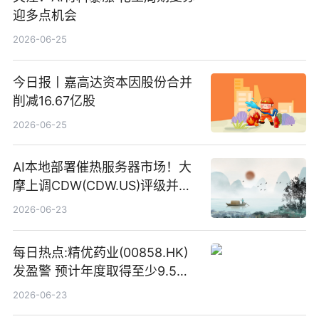
迎多点机会
2026-06-25
今日报丨嘉高达资本因股份合并
削减16.67亿股
2026-06-25
AI本地部署催热服务器市场！大
摩上调CDW(CDW.US)评级并看
高IBM(IBM.US)戴尔(DELL.US)
2026-06-23
目标价
每日热点:精优药业(00858.HK)
发盈警 预计年度取得至少9.5亿
港元的亏损 同比盈转亏
2026-06-23