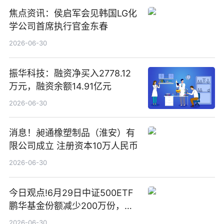
焦点资讯：侯启军会见韩国LG化
学公司首席执行官金东春
2026-06-30
振华科技：融资净买入2778.12
万元，融资余额14.91亿元
2026-06-30
消息！昶通橡塑制品（淮安）有
限公司成立 注册资本10万人民币
2026-06-30
今日观点!6月29日中证500ETF
鹏华基金份额减少200万份，重
仓股亨通光电、赤峰黄金、佰维
2026-06-30