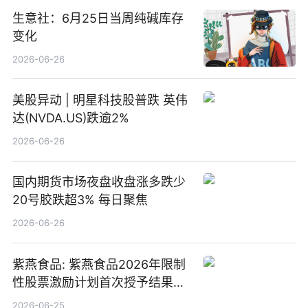
生意社：6月25日当周纯碱库存
变化
2026-06-26
美股异动 | 明星科技股普跌 英伟
达(NVDA.US)跌逾2%
2026-06-26
国内期货市场夜盘收盘涨多跌少
20号胶跌超3% 每日聚焦
2026-06-26
紫燕食品: 紫燕食品2026年限制
性股票激励计划首次授予结果公
告-微资讯
2026-06-25