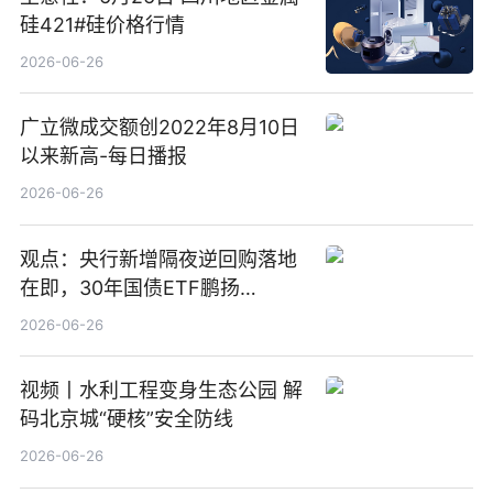
硅421#硅价格行情
2026-06-26
广立微成交额创2022年8月10日
以来新高-每日播报
2026-06-26
观点：央行新增隔夜逆回购落地
在即，30年国债ETF鹏扬
(511090) 盘中小幅上涨
2026-06-26
视频丨水利工程变身生态公园 解
码北京城“硬核”安全防线
2026-06-26