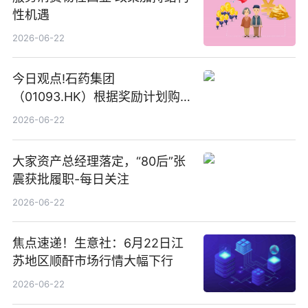
性机遇
2026-06-22
今日观点!石药集团
（01093.HK）根据奖励计划购
回580万股
2026-06-22
大家资产总经理落定，“80后”张
震获批履职-每日关注
2026-06-22
焦点速递！生意社：6月22日江
苏地区顺酐市场行情大幅下行
2026-06-22