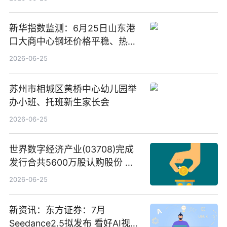
新华指数监测：6月25日山东港
口大商中心钢坯价格平稳、热轧
C料价格微幅下跌
2026-06-25
苏州市相城区黄桥中心幼儿园举
办小班、托班新生家长会
2026-06-25
世界数字经济产业(03708)完成
发行合共5600万股认购股份 净
筹约1007万港元 独家焦点
2026-06-25
新资讯：东方证券：7月
Seedance2.5拟发布 看好AI视频