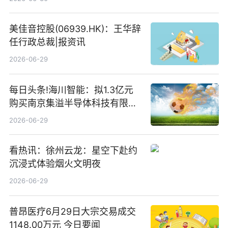
存储
美佳音控股(06939.HK)：王华辞
任行政总裁|报资讯
2026-06-29
每日头条!海川智能：拟1.3亿元
购买南京集溢半导体科技有限公
司15.3%股权
2026-06-29
看热讯：徐州云龙：星空下赴约
沉浸式体验烟火文明夜
2026-06-29
普昂医疗6月29日大宗交易成交
1148.00万元 今日要闻