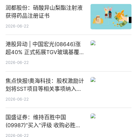
润都股份：硝酸异山梨酯注射液
获得药品注册证书
2026-06-22
港股异动 | 中国宏光(08646)涨
超40% 正式拓展TGV玻璃基覆铜
板新材料业务
2026-06-22
焦点快报!奥海科技：股权激励计
划将SST项目等相关事项纳入专
项业务发展考核指标
2026-06-22
国盛证券：维持百胜中国
(09987)“买入”评级 收购必胜客
中国增厚利润加速成长 信息
2026-06-22