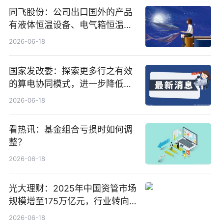
同飞股份：公司出口国外的产品
有液体恒温设备、电气箱恒温装
置、纯水冷却单元和特种换热器
2026-06-18
国家发改委：探索更多行之有效
的算电协同模式，进一步降低网
络传输时延_最资讯
2026-06-18
看热讯：基金组合亏损时如何调
整？
2026-06-18
光大理财：2025年中国资管市场
规模增至175万亿元，行业转向
“量质并重”
2026-06-18