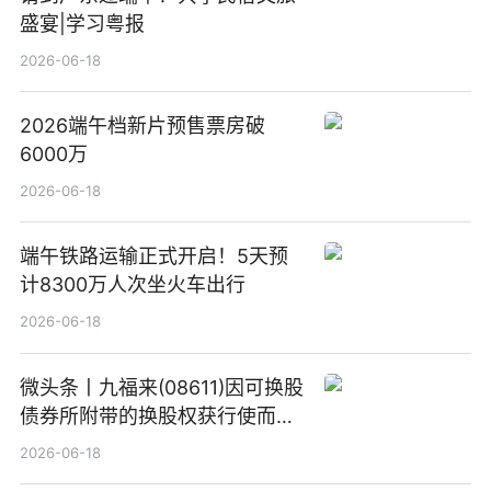
盛宴|学习粤报
2026-06-18
2026端午档新片预售票房破
6000万
2026-06-18
端午铁路运输正式开启！5天预
计8300万人次坐火车出行
2026-06-18
微头条丨九福来(08611)因可换股
债券所附带的换股权获行使而发
行5200万股
2026-06-18