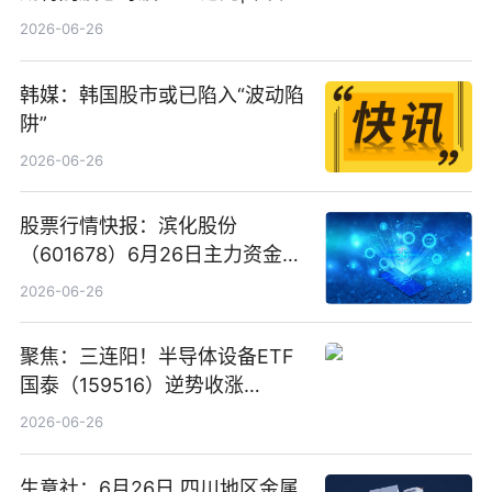
看
2026-06-26
韩媒：韩国股市或已陷入“波动陷
阱”
2026-06-26
股票行情快报：滨化股份
（601678）6月26日主力资金净
卖出5964.34万元
2026-06-26
聚焦：三连阳！半导体设备ETF
国泰（159516）逆势收涨
3.5%，近10日累计净流入超65
2026-06-26
亿元
生意社：6月26日 四川地区金属