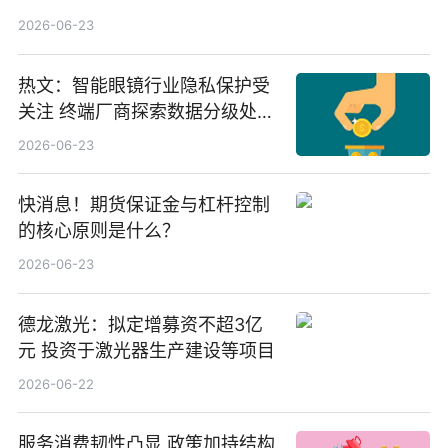
份，重仓股紫金矿业、洛阳钼
2026-06-23
业、北方稀土
热文：智能眼镜行业隐私保护受
关注 终端厂商探索数据分级处理
等方案
2026-06-23
快消息！期货保证金与杠杆控制
的核心原则是什么？
2026-06-23
德龙激光：拟定增募资不超3亿
元 投资于激光器生产建设等项目
2026-06-22
服务消费韧性凸显 政策加持结构