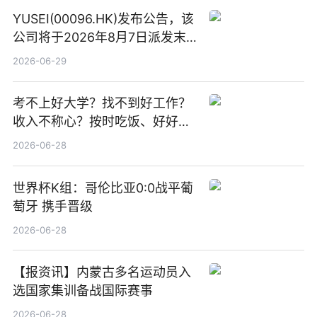
YUSEI(00096.HK)发布公告，该
公司将于2026年8月7日派发末
期股息每股人民币0.013元 每日
2026-06-29
焦点
考不上好大学？找不到好工作？
收入不称心？按时吃饭、好好睡
觉
2026-06-28
世界杯K组：哥伦比亚0:0战平葡
萄牙 携手晋级
2026-06-28
【报资讯】内蒙古多名运动员入
选国家集训备战国际赛事
2026-06-28