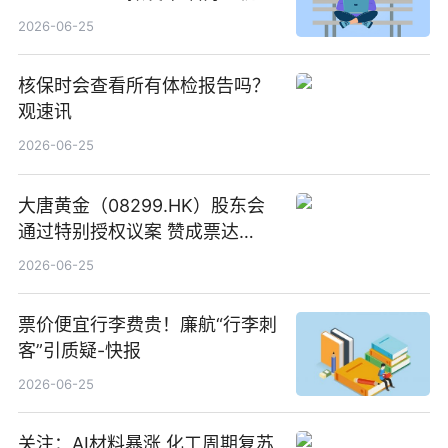
创作工作流进一步提效
2026-06-25
核保时会查看所有体检报告吗？
观速讯
2026-06-25
大唐黄金（08299.HK）股东会
通过特别授权议案 赞成票达
100%_新动态
2026-06-25
票价便宜行李费贵！廉航“行李刺
客”引质疑-快报
2026-06-25
关注：AI材料暴涨 化工周期复苏