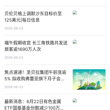
贝伦贝格上调默沙东目标价至
125美元|每日信息
2026-06-23
端午假期收官 长三角铁路共发送
旅客逾1690万人次
2026-06-23
焦点速递！圣贝拉集团午前涨逾
5% 拟收购弗蕾亚旗下月子会所
业务少数股权
2026-06-23
最新消息：6月22日有色金属
ETF国泰基金份额减少100万