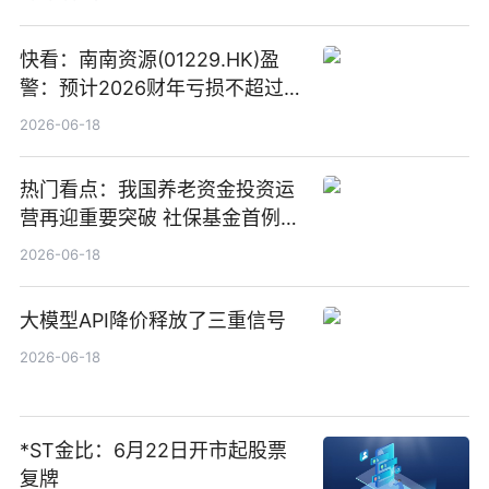
快看：南南资源(01229.HK)盈
警：预计2026财年亏损不超过
1000万港元
2026-06-18
热门看点：我国养老资金投资运
营再迎重要突破 社保基金首例期
货账户完成开立
2026-06-18
大模型API降价释放了三重信号
2026-06-18
*ST金比：6月22日开市起股票
复牌