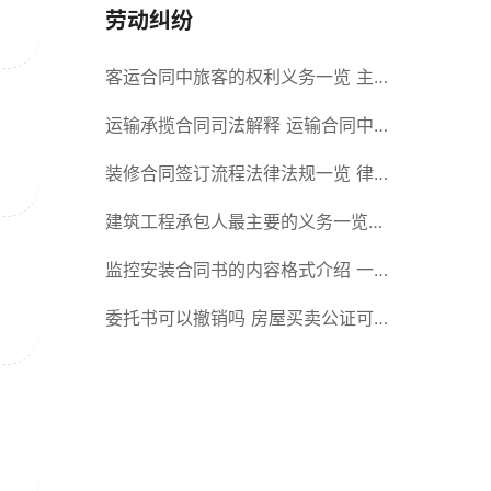
劳动纠纷
客运合同中旅客的权利义务一览 主
要包括这些内容
运输承揽合同司法解释 运输合同中
承运人的义务有哪些
装修合同签订流程法律法规一览 律
师解答
建筑工程承包人最主要的义务一览
承包合同内容介绍
监控安装合同书的内容格式介绍 一
般包括这些条款
委托书可以撤销吗 房屋买卖公证可
否撤销