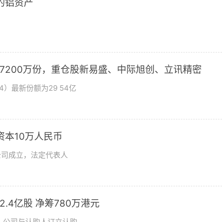
2的铝资产
加7200万份，重仓股新易盛、中际旭创、立讯精密
4）最新份额为29 54亿
资本10万人民币
公司成立，法定代表人
发2.4亿股 净筹780万港元
日，公司与认购人订立认购