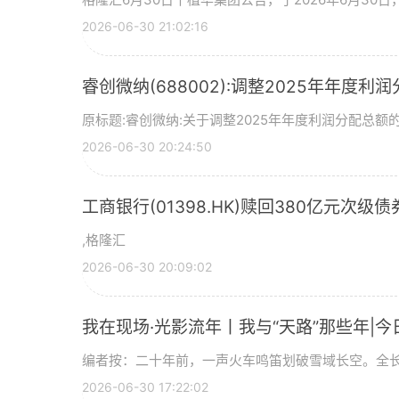
2026-06-30 21:02:16
睿创微纳(688002):调整2025年年度利
原标题:睿创微纳:关于调整2025年年度利润分配总额的
2026-06-30 20:24:50
工商银行(01398.HK)赎回380亿元次级债
,格隆汇
2026-06-30 20:09:02
我在现场·光影流年丨我与“天路”那些年|今
编者按：二十年前，一声火车鸣笛划破雪域长空。全长
2026-06-30 17:22:02