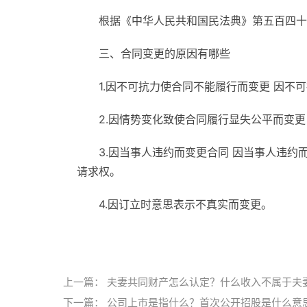
根据《中华人民共和国民法典》第五百四十
三、合同变更的原因有哪些
1.因不可抗力使合同不能履行而变更 因
2.因情势变化致使合同履行显失公平而变
3.因当事人违约而变更合同 因当事人违
请求权。
4.因订立时意思表示不真实而变更。
标签：
请求变更合同内容
合同变更的原因
上一篇：
夫妻共同财产怎么认定？什么收入不属于夫
下一篇：
公司上市是指什么？首次公开招股是什么意