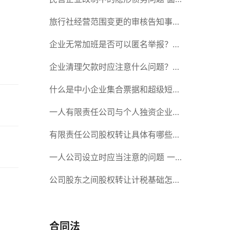
对隐形债务问题应该如何解决？
旅行社经营范围变更的审核告知事项
旅游业的发展现状和趋势
企业无常加班是否可以匿名举报？强
制加班公司没有加班费怎么办？
企业清理欠款时应注意什么问题？企
业短期借款需要注意哪些事项？
什么是中小企业集合票据和超级短期
融资券？一起来了解一下吧！
一人有限责任公司与个人独资企业的
区别 这些知识你都知道吗？
有限责任公司股权转让具体有哪些形
式？来了解下这五种形式
一人公司设立时应当注意的问题 一
人公司的特征
公司股东之间股权转让计税基础怎么
确认？公司股东之间的股权转让要符
合什么要件？
合同法