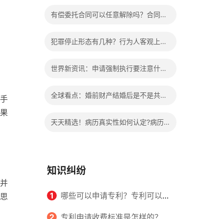
办?被执行人信息多久可以消除?
有偿委托合同可以任意解除吗？合同无
效的处理看这里|热门看点
犯罪停止形态有几种？行为人客观上实
施了中止犯罪的行为指的是什么？
世界新资讯：申请强制执行要注意什么
申请法院强制执行的费用由谁出？
全球看点：婚前财产结婚后是不是共同
手
果
财产？婚前财产婚后产生的收益如何分
天天精选！病历真实性如何认定?病历
割？
书写规范是怎样的？
知识纠纷
并
1
哪些可以申请专利？专利可以同
思
时多个人一起申请吗？
2
专利申请收费标准是怎样的？申