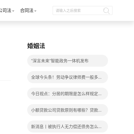
公司法
合同法
婚姻法
“深言未来”智能政务一体机发布
全球今头条！劳动争议律师费一般多少
钱？发生劳动争议如何算工资？
今日视点：分居的期限是怎么样规定
的？写分居协议如何才能有效？
小额贷款公司贷款原则有哪些？贷款不
还有什么后果？
新消息丨被执行人无力偿还债务怎么