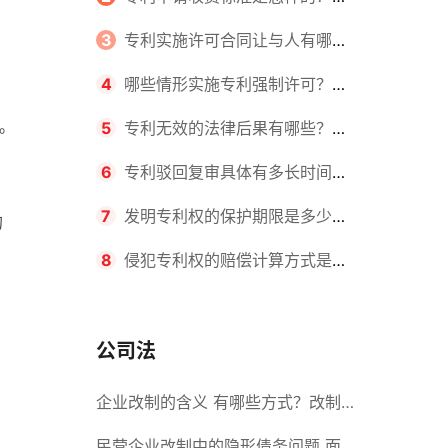
请不同类型的专利所需要的钱不同
3
专利实施许可合同让与人有哪些
主要义务？专利实施许可合同与专利
4
哪些情形实施专利强制许可？专
。
许可合同有什么区别？
利强制许可的前提条件是什么？
5
专利无效的法律后果有哪些？专
利的无效情形有哪些？
6
专利驳回复审具体有多长时间？
哪些情况下专利申请可能被驳回？
7
发明专利权的保护期限是多少
的
年？非专利发明人是否有专利申请
8
侵犯专利权的赔偿计算方式是什
权？
么？侵犯专利权的诉讼时效为多长时
间？
公司法
企业改制的含义 有哪些方式？改制
后国企员工属于什么性质？
民营企业改制中的隐形债务问题 面