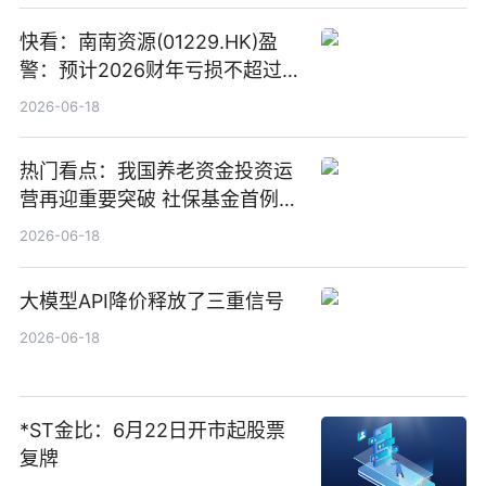
快看：南南资源(01229.HK)盈
警：预计2026财年亏损不超过
1000万港元
2026-06-18
热门看点：我国养老资金投资运
营再迎重要突破 社保基金首例期
货账户完成开立
2026-06-18
大模型API降价释放了三重信号
2026-06-18
*ST金比：6月22日开市起股票
复牌