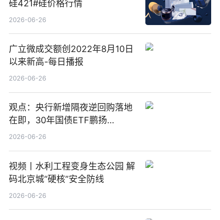
硅421#硅价格行情
2026-06-26
广立微成交额创2022年8月10日
以来新高-每日播报
2026-06-26
观点：央行新增隔夜逆回购落地
在即，30年国债ETF鹏扬
(511090) 盘中小幅上涨
2026-06-26
视频丨水利工程变身生态公园 解
码北京城“硬核”安全防线
2026-06-26