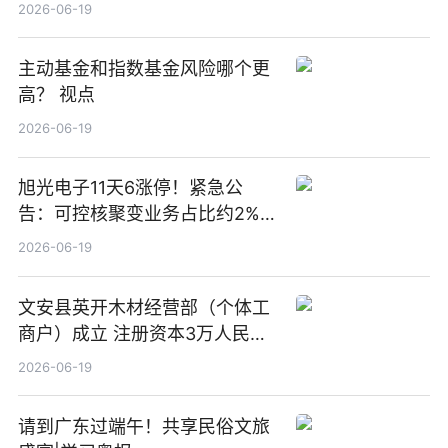
2026-06-19
主动基金和指数基金风险哪个更
高？ 视点
2026-06-19
旭光电子11天6涨停！紧急公
告：可控核聚变业务占比约2%！
前沿热点
2026-06-19
文安县英开木材经营部（个体工
商户）成立 注册资本3万人民币
新要闻
2026-06-19
请到广东过端午！共享民俗文旅