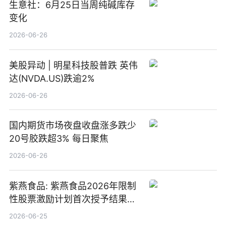
生意社：6月25日当周纯碱库存
变化
2026-06-26
美股异动 | 明星科技股普跌 英伟
达(NVDA.US)跌逾2%
2026-06-26
国内期货市场夜盘收盘涨多跌少
20号胶跌超3% 每日聚焦
2026-06-26
紫燕食品: 紫燕食品2026年限制
性股票激励计划首次授予结果公
告-微资讯
2026-06-25