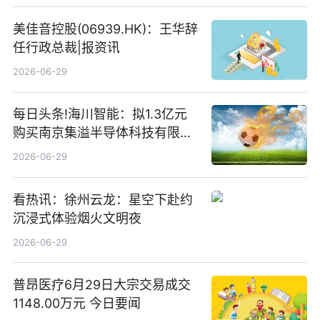
美佳音控股(06939.HK)：王华辞
任行政总裁|报资讯
2026-06-29
每日头条!海川智能：拟1.3亿元
购买南京集溢半导体科技有限公
司15.3%股权
2026-06-29
看热讯：徐州云龙：星空下赴约
沉浸式体验烟火文明夜
2026-06-29
普昂医疗6月29日大宗交易成交
1148.00万元 今日要闻