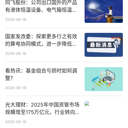
同飞股份：公司出口国外的产品
有液体恒温设备、电气箱恒温装
置、纯水冷却单元和特种换热器
2026-06-18
国家发改委：探索更多行之有效
的算电协同模式，进一步降低网
络传输时延_最资讯
2026-06-18
看热讯：基金组合亏损时如何调
整？
2026-06-18
光大理财：2025年中国资管市场
规模增至175万亿元，行业转向
“量质并重”
2026-06-18