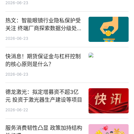
份，重仓股紫金矿业、洛阳钼
2026-06-23
业、北方稀土
热文：智能眼镜行业隐私保护受
关注 终端厂商探索数据分级处理
等方案
2026-06-23
快消息！期货保证金与杠杆控制
的核心原则是什么？
2026-06-23
德龙激光：拟定增募资不超3亿
元 投资于激光器生产建设等项目
2026-06-22
服务消费韧性凸显 政策加持结构