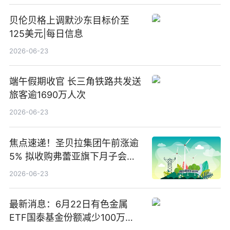
贝伦贝格上调默沙东目标价至
125美元|每日信息
2026-06-23
端午假期收官 长三角铁路共发送
旅客逾1690万人次
2026-06-23
焦点速递！圣贝拉集团午前涨逾
5% 拟收购弗蕾亚旗下月子会所
业务少数股权
2026-06-23
最新消息：6月22日有色金属
ETF国泰基金份额减少100万