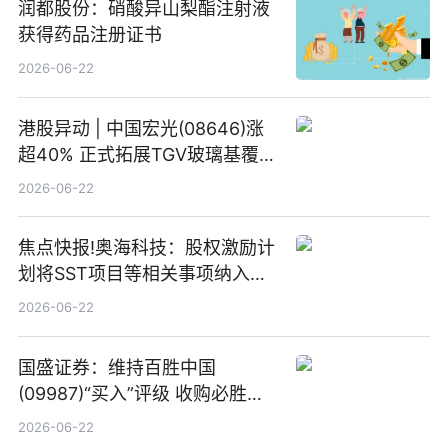
润都股份：硝酸异山梨酯注射液
获得药品注册证书
2026-06-22
港股异动 | 中国宏光(08646)涨
超40% 正式拓展TGV玻璃基覆铜
板新材料业务
2026-06-22
焦点快报!奥海科技：股权激励计
划将SST项目等相关事项纳入专
项业务发展考核指标
2026-06-22
国盛证券：维持百胜中国
(09987)“买入”评级 收购必胜客
中国增厚利润加速成长 信息
2026-06-22