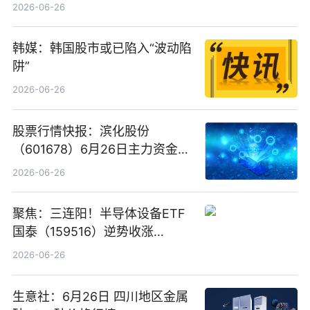
看
2026-06-26
韩媒：韩国股市或已陷入“波动陷
阱”
2026-06-26
股票行情快报：滨化股份
（601678）6月26日主力资金净
卖出5964.34万元
2026-06-26
聚焦：三连阳！半导体设备ETF
国泰（159516）逆势收涨
3.5%，近10日累计净流入超65
2026-06-26
亿元
生意社：6月26日 四川地区金属