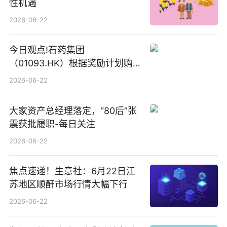
性机遇
2026-06-22
今日观点!石药集团
（01093.HK）根据奖励计划购
回580万股
2026-06-22
大家资产总经理落定，“80后”张
震获批履职-每日关注
2026-06-22
焦点速递！生意社：6月22日江
苏地区顺酐市场行情大幅下行
2026-06-22