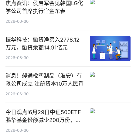
焦点资讯：侯启军会见韩国LG化
学公司首席执行官金东春
2026-06-30
振华科技：融资净买入2778.12
万元，融资余额14.91亿元
2026-06-30
消息！昶通橡塑制品（淮安）有
限公司成立 注册资本10万人民币
2026-06-30
今日观点!6月29日中证500ETF
鹏华基金份额减少200万份，重
仓股亨通光电、赤峰黄金、佰维
2026-06-30
存储