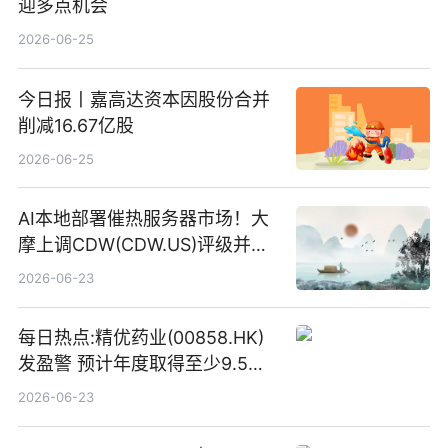
迎多点机会
2026-06-25
今日报丨嘉高达资本因股份合并
削减16.67亿股
2026-06-25
AI本地部署催热服务器市场！大
摩上调CDW(CDW.US)评级并看
高IBM(IBM.US)戴尔(DELL.US)
2026-06-23
目标价
每日热点:精优药业(00858.HK)
发盈警 预计年度取得至少9.5亿
港元的亏损 同比盈转亏
2026-06-23