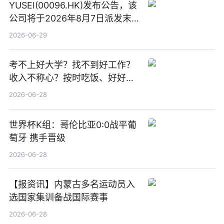
YUSEI(00096.HK)发布公告，该
公司将于2026年8月7日派发末
期股息每股人民币0.013元 每日
2026-06-29
焦点
考不上好大学？找不到好工作？
收入不称心？按时吃饭、好好睡
觉
2026-06-28
世界杯K组：哥伦比亚0:0战平葡
萄牙 携手晋级
2026-06-28
【报资讯】内蒙古多名运动员入
选国家集训备战国际赛事
2026-06-28