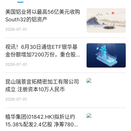
美国铝业将以最高56亿美元收购
South32的铝资产
2026-07-01
视讯！6月30日通信ETF银华基
金份额增加7200万份，重仓股新
易盛、中际旭创、立讯精密
2026-07-01
昆山瑞景宜拓精密加工有限公司
成立 注册资本10万人民币
2026-07-01
植华集团(01842.HK)拟折让约
15.38%配发2.4亿股 净筹780万