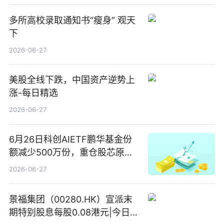
多所高校录取通知书“瘦身” 观天
下
2026-06-27
美股全线下跌，中国资产逆势上
涨-每日精选
2026-06-27
6月26日科创AIETF鹏华基金份
额减少500万份，重仓股芯原股
份、寒武纪、澜起科技 观速讯
2026-06-27
景福集团（00280.HK）宣派末
期特别股息每股0.08港元|今日快