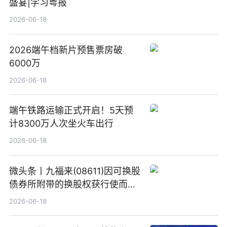
盛宴|学习粤报
2026-06-18
2026端午档新片预售票房破
6000万
2026-06-18
端午铁路运输正式开启！5天预
计8300万人次坐火车出行
2026-06-18
微头条丨九福来(08611)因可换股
债券所附带的换股权获行使而发
行5200万股
2026-06-18