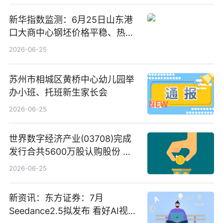
新华指数监测：6月25日山东港
口大商中心钢坯价格平稳、热轧
C料价格微幅下跌
2026-06-25
苏州市相城区黄桥中心幼儿园举
办小班、托班新生家长会
2026-06-25
世界数字经济产业(03708)完成
发行合共5600万股认购股份 净
筹约1007万港元 独家焦点
2026-06-25
新资讯：东方证券：7月
Seedance2.5拟发布 看好AI视频