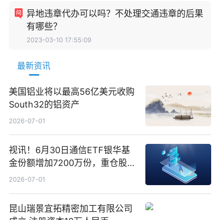
异地违章代办可以吗？不处理交通违章的后果
有哪些？
2023-03-10 17:55:09
最新资讯
美国铝业将以最高56亿美元收购
South32的铝资产
2026-07-01
视讯！6月30日通信ETF银华基
金份额增加7200万份，重仓股新
易盛、中际旭创、立讯精密
2026-07-01
昆山瑞景宜拓精密加工有限公司