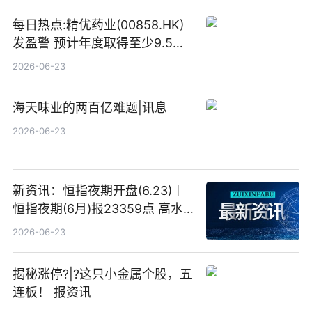
每日热点:精优药业(00858.HK)
发盈警 预计年度取得至少9.5亿
港元的亏损 同比盈转亏
2026-06-23
海天味业的两百亿难题|讯息
2026-06-23
新资讯：恒指夜期开盘(6.23)︱
恒指夜期(6月)报23359点 高水
23点
2026-06-23
揭秘涨停?|?这只小金属个股，五
连板！ 报资讯