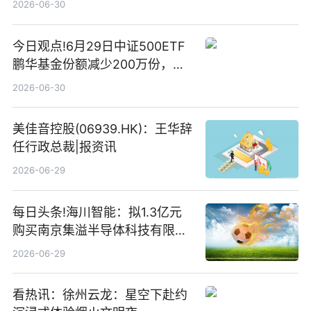
2026-06-30
今日观点!6月29日中证500ETF
鹏华基金份额减少200万份，重
仓股亨通光电、赤峰黄金、佰维
2026-06-30
存储
美佳音控股(06939.HK)：王华辞
任行政总裁|报资讯
2026-06-29
每日头条!海川智能：拟1.3亿元
购买南京集溢半导体科技有限公
司15.3%股权
2026-06-29
看热讯：徐州云龙：星空下赴约