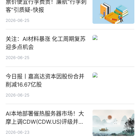
票价便宜行李费贵！廉航“行李刺
客”引质疑-快报
2026-06-25
关注：AI材料暴涨 化工周期复苏
迎多点机会
2026-06-25
今日报丨嘉高达资本因股份合并
削减16.67亿股
2026-06-25
AI本地部署催热服务器市场！大
摩上调CDW(CDW.US)评级并看
高IBM(IBM.US)戴尔(DELL.US)
2026-06-23
目标价