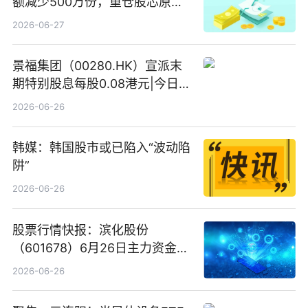
额减少500万份，重仓股芯原股
份、寒武纪、澜起科技 观速讯
2026-06-27
景福集团（00280.HK）宣派末
期特别股息每股0.08港元|今日快
看
2026-06-26
韩媒：韩国股市或已陷入“波动陷
阱”
2026-06-26
股票行情快报：滨化股份
（601678）6月26日主力资金净
卖出5964.34万元
2026-06-26