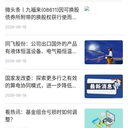
微头条丨九福来(08611)因可换股
债券所附带的换股权获行使而发
行5200万股
2026-06-18
同飞股份：公司出口国外的产品
有液体恒温设备、电气箱恒温装
置、纯水冷却单元和特种换热器
2026-06-18
国家发改委：探索更多行之有效
的算电协同模式，进一步降低网
络传输时延_最资讯
2026-06-18
看热讯：基金组合亏损时如何调
整？