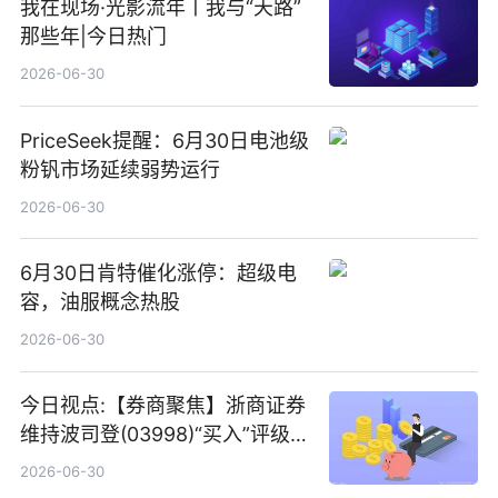
我在现场·光影流年丨我与“天路”
那些年|今日热门
2026-06-30
PriceSeek提醒：6月30日电池级
粉钒市场延续弱势运行
2026-06-30
6月30日肯特催化涨停：超级电
容，油服概念热股
2026-06-30
今日视点:【券商聚焦】浙商证券
维持波司登(03998)“买入”评级
指其业绩高质量稳增长
2026-06-30