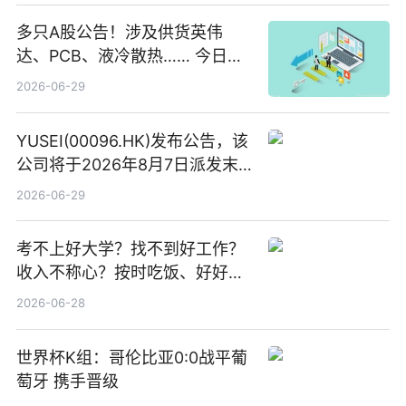
多只A股公告！涉及供货英伟
达、PCB、液冷散热…… 今日快
讯
2026-06-29
YUSEI(00096.HK)发布公告，该
公司将于2026年8月7日派发末
期股息每股人民币0.013元 每日
2026-06-29
焦点
考不上好大学？找不到好工作？
收入不称心？按时吃饭、好好睡
觉
2026-06-28
世界杯K组：哥伦比亚0:0战平葡
萄牙 携手晋级