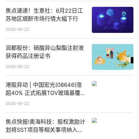
焦点速递！生意社：6月22日江
苏地区顺酐市场行情大幅下行
2026-06-22
润都股份：硝酸异山梨酯注射液
获得药品注册证书
2026-06-22
港股异动 | 中国宏光(08646)涨
超40% 正式拓展TGV玻璃基覆铜
板新材料业务
2026-06-22
焦点快报!奥海科技：股权激励计
划将SST项目等相关事项纳入专
项业务发展考核指标