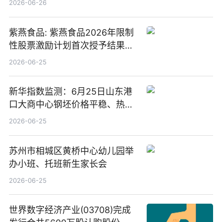
2026-06-26
紫燕食品: 紫燕食品2026年限制
性股票激励计划首次授予结果公
告-微资讯
2026-06-25
新华指数监测：6月25日山东港
口大商中心钢坯价格平稳、热轧
C料价格微幅下跌
2026-06-25
苏州市相城区黄桥中心幼儿园举
办小班、托班新生家长会
2026-06-25
世界数字经济产业(03708)完成