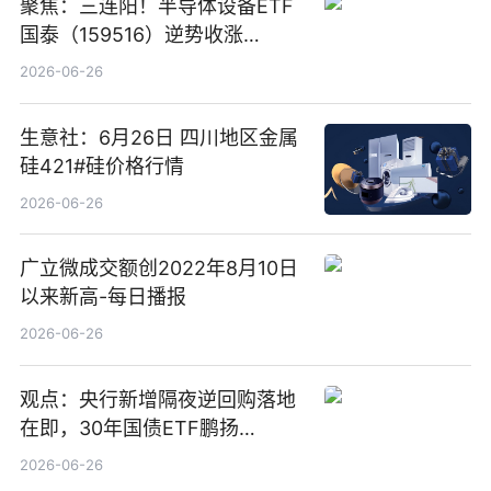
聚焦：三连阳！半导体设备ETF
国泰（159516）逆势收涨
3.5%，近10日累计净流入超65
2026-06-26
亿元
生意社：6月26日 四川地区金属
硅421#硅价格行情
2026-06-26
广立微成交额创2022年8月10日
以来新高-每日播报
2026-06-26
观点：央行新增隔夜逆回购落地
在即，30年国债ETF鹏扬
(511090) 盘中小幅上涨
2026-06-26