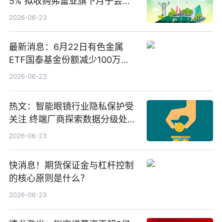
5% 拟收购弗蕾亚旗下月子会所
业务少数股权
2026-06-23
最新消息：6月22日有色金属
ETF国泰基金份额减少100万
份，重仓股紫金矿业、洛阳钼
2026-06-23
业、北方稀土
热文：智能眼镜行业隐私保护受
关注 终端厂商探索数据分级处理
等方案
2026-06-23
快消息！期货保证金与杠杆控制
的核心原则是什么？
2026-06-23