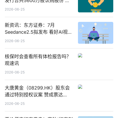
发行合共5600万股认购股份 净
筹约1007万港元 独家焦点
2026-06-25
新资讯：东方证券：7月
Seedance2.5拟发布 看好AI视频
创作工作流进一步提效
2026-06-25
核保时会查看所有体检报告吗？
观速讯
2026-06-25
大唐黄金（08299.HK）股东会
通过特别授权议案 赞成票达
100%_新动态
2026-06-25