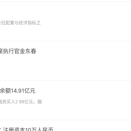
？
仓位配置与经济指标之
席执行官金东春
额14.91亿元
资买入2 88亿元，融
 注册资本10万人民币