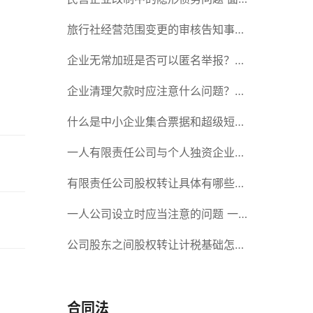
对隐形债务问题应该如何解决？
旅行社经营范围变更的审核告知事项
旅游业的发展现状和趋势
企业无常加班是否可以匿名举报？强
制加班公司没有加班费怎么办？
企业清理欠款时应注意什么问题？企
业短期借款需要注意哪些事项？
什么是中小企业集合票据和超级短期
融资券？一起来了解一下吧！
一人有限责任公司与个人独资企业的
区别 这些知识你都知道吗？
有限责任公司股权转让具体有哪些形
式？来了解下这五种形式
一人公司设立时应当注意的问题 一
人公司的特征
公司股东之间股权转让计税基础怎么
确认？公司股东之间的股权转让要符
合什么要件？
合同法