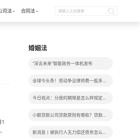
公司法
合同法
婚姻法
“深言未来”智能政务一体机发布
全球今头条！劳动争议律师费一般多少
钱？发生劳动争议如何算工资？
今日视点：分居的期限是怎么样规定
的？写分居协议如何才能有效？
小额贷款公司贷款原则有哪些？贷款不
1
还有什么后果？
、
新消息丨被执行人无力偿还债务怎么