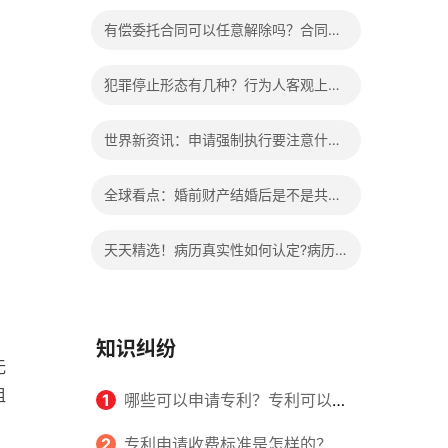
办?被执行人信息多久可以消除?
有偿委托合同可以任意解除吗？合同无
效的处理看这里|热门看点
犯罪停止形态有几种？行为人客观上实
施了中止犯罪的行为指的是什么？
世界新资讯：申请强制执行要注意什么
申请法院强制执行的费用由谁出？
全球看点：婚前财产结婚后是不是共同
财产？婚前财产婚后产生的收益如何分
天天精选！病历真实性如何认定?病历
割？
书写规范是怎样的？
知识纠纷
无
租
1
哪些可以申请专利？专利可以同
时多个人一起申请吗？
2
专利申请收费标准是怎样的？申