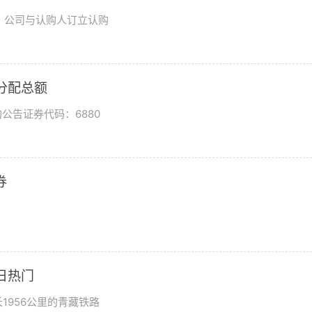
日，公司与认购人订立认购
润分配总额
公告证券代码：6880
券
日热门
1956公里的青藏铁路