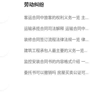
劳动纠纷
客运合同中旅客的权利义务一览 主
要包括这些内容
运输承揽合同司法解释 运输合同中
承运人的义务有哪些
装修合同签订流程法律法规一览 律
师解答
建筑工程承包人最主要的义务一览
承包合同内容介绍
监控安装合同书的内容格式介绍 一
般包括这些条款
委托书可以撤销吗 房屋买卖公证可
否撤销