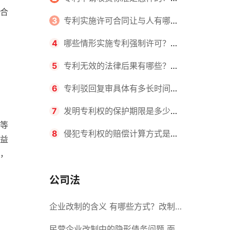
赁合
请不同类型的专利所需要的钱不同
3
专利实施许可合同让与人有哪些
主要义务？专利实施许可合同与专利
4
哪些情形实施专利强制许可？专
许可合同有什么区别？
利强制许可的前提条件是什么？
5
专利无效的法律后果有哪些？专
利的无效情形有哪些？
6
专利驳回复审具体有多长时间？
哪些情况下专利申请可能被驳回？
7
发明专利权的保护期限是多少
等
年？非专利发明人是否有专利申请
8
侵犯专利权的赔偿计算方式是什
益
，
权？
么？侵犯专利权的诉讼时效为多长时
间？
公司法
企业改制的含义 有哪些方式？改制
后国企员工属于什么性质？
民营企业改制中的隐形债务问题 面