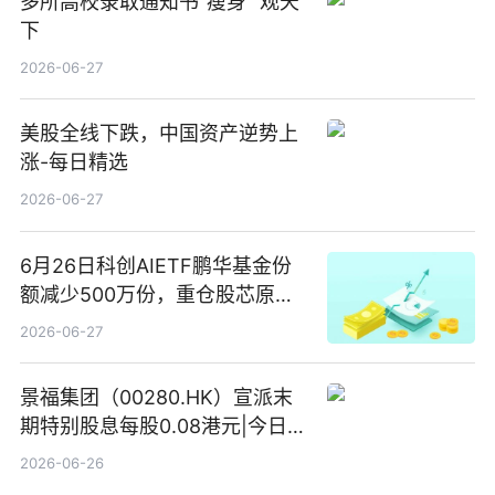
多所高校录取通知书“瘦身” 观天
下
2026-06-27
美股全线下跌，中国资产逆势上
涨-每日精选
2026-06-27
6月26日科创AIETF鹏华基金份
额减少500万份，重仓股芯原股
份、寒武纪、澜起科技 观速讯
2026-06-27
景福集团（00280.HK）宣派末
期特别股息每股0.08港元|今日快
看
2026-06-26