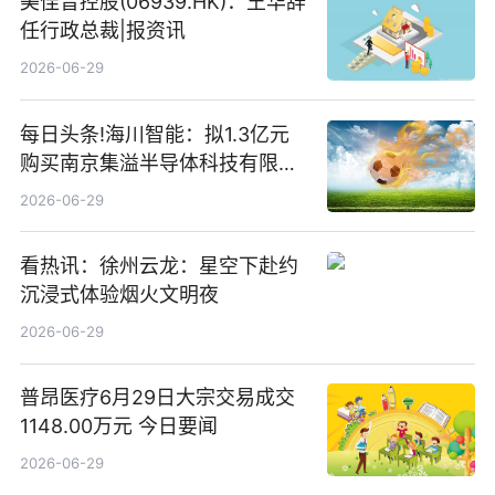
美佳音控股(06939.HK)：王华辞
任行政总裁|报资讯
2026-06-29
每日头条!海川智能：拟1.3亿元
购买南京集溢半导体科技有限公
司15.3%股权
2026-06-29
看热讯：徐州云龙：星空下赴约
沉浸式体验烟火文明夜
2026-06-29
普昂医疗6月29日大宗交易成交
1148.00万元 今日要闻
2026-06-29