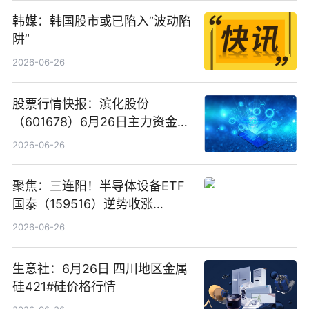
韩媒：韩国股市或已陷入“波动陷
阱”
2026-06-26
股票行情快报：滨化股份
（601678）6月26日主力资金净
卖出5964.34万元
2026-06-26
聚焦：三连阳！半导体设备ETF
国泰（159516）逆势收涨
3.5%，近10日累计净流入超65
2026-06-26
亿元
生意社：6月26日 四川地区金属
硅421#硅价格行情