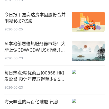
2026-06-25
今日报丨嘉高达资本因股份合并
削减16.67亿股
2026-06-25
AI本地部署催热服务器市场！大
摩上调CDW(CDW.US)评级并看
高IBM(IBM.US)戴尔(DELL.US)
2026-06-23
目标价
每日热点:精优药业(00858.HK)
发盈警 预计年度取得至少9.5亿
港元的亏损 同比盈转亏
2026-06-23
海天味业的两百亿难题|讯息