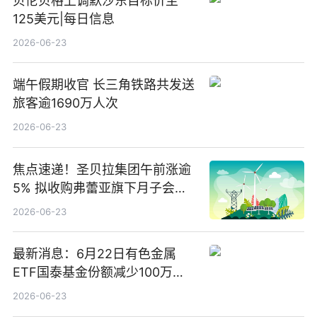
贝伦贝格上调默沙东目标价至
125美元|每日信息
2026-06-23
端午假期收官 长三角铁路共发送
旅客逾1690万人次
2026-06-23
焦点速递！圣贝拉集团午前涨逾
5% 拟收购弗蕾亚旗下月子会所
业务少数股权
2026-06-23
最新消息：6月22日有色金属
ETF国泰基金份额减少100万
份，重仓股紫金矿业、洛阳钼
2026-06-23
业、北方稀土