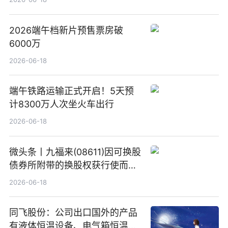
2026端午档新片预售票房破
6000万
2026-06-18
端午铁路运输正式开启！5天预
计8300万人次坐火车出行
2026-06-18
微头条丨九福来(08611)因可换股
债券所附带的换股权获行使而发
行5200万股
2026-06-18
同飞股份：公司出口国外的产品
有液体恒温设备、电气箱恒温装