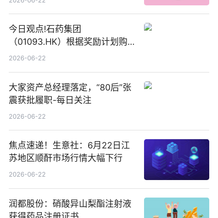
今日观点!石药集团
（01093.HK）根据奖励计划购
回580万股
2026-06-22
大家资产总经理落定，“80后”张
震获批履职-每日关注
2026-06-22
焦点速递！生意社：6月22日江
苏地区顺酐市场行情大幅下行
2026-06-22
润都股份：硝酸异山梨酯注射液
获得药品注册证书