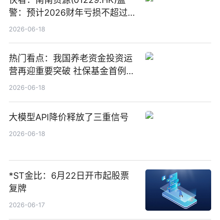
警：预计2026财年亏损不超过
1000万港元
2026-06-18
热门看点：我国养老资金投资运
营再迎重要突破 社保基金首例期
货账户完成开立
2026-06-18
大模型API降价释放了三重信号
2026-06-18
*ST金比：6月22日开市起股票
复牌
2026-06-17