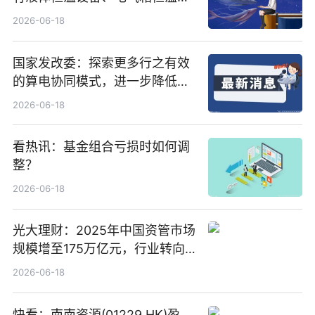
置、纯水冷却单元和特种换热器
2026-06-18
国家发改委：探索更多行之有效
的算电协同模式，进一步降低网
络传输时延_最资讯
2026-06-18
看热讯：基金组合亏损时如何调
整？
2026-06-18
光大理财：2025年中国资管市场
规模增至175万亿元，行业转向
“量质并重”
2026-06-18
快看：南南资源(01229.HK)盈