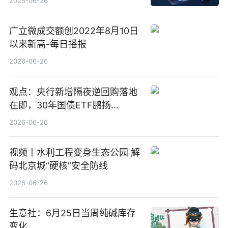
2026-06-26
广立微成交额创2022年8月10日
以来新高-每日播报
2026-06-26
观点：央行新增隔夜逆回购落地
在即，30年国债ETF鹏扬
(511090) 盘中小幅上涨
2026-06-26
视频丨水利工程变身生态公园 解
码北京城“硬核”安全防线
2026-06-26
生意社：6月25日当周纯碱库存
变化