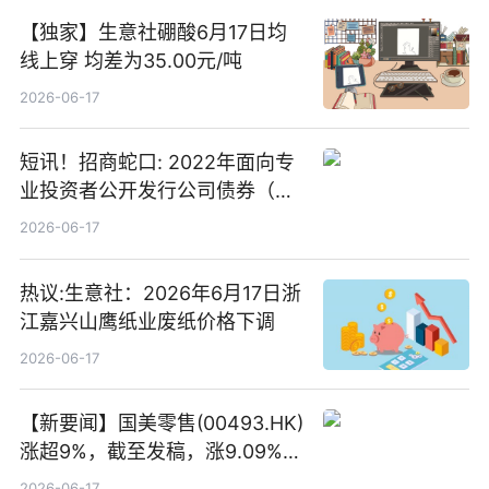
【独家】生意社硼酸6月17日均
线上穿 均差为35.00元/吨
2026-06-17
短讯！招商蛇口: 2022年面向专
业投资者公开发行公司债券（第
二期）（品种二）2026年付息公
2026-06-17
告
热议:生意社：2026年6月17日浙
江嘉兴山鹰纸业废纸价格下调
2026-06-17
【新要闻】国美零售(00493.HK)
涨超9%，截至发稿，涨9.09%，
报0.012港元，成交额37.26万港
2026-06-17