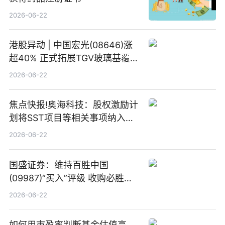
2026-06-22
港股异动 | 中国宏光(08646)涨
超40% 正式拓展TGV玻璃基覆铜
板新材料业务
2026-06-22
焦点快报!奥海科技：股权激励计
划将SST项目等相关事项纳入专
项业务发展考核指标
2026-06-22
国盛证券：维持百胜中国
(09987)“买入”评级 收购必胜客
中国增厚利润加速成长 信息
2026-06-22
如何用市盈率判断基金估值高