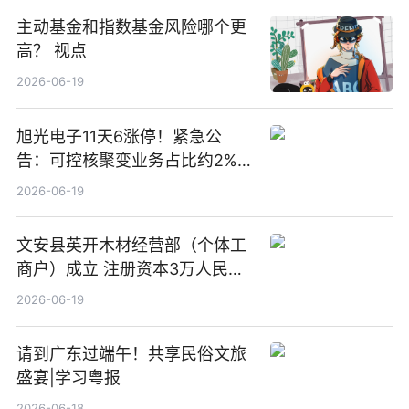
主动基金和指数基金风险哪个更
高？ 视点
2026-06-19
旭光电子11天6涨停！紧急公
告：可控核聚变业务占比约2%！
前沿热点
2026-06-19
文安县英开木材经营部（个体工
商户）成立 注册资本3万人民币
新要闻
2026-06-19
请到广东过端午！共享民俗文旅
盛宴|学习粤报
2026-06-18