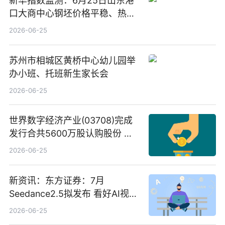
新华指数监测：6月25日山东港
口大商中心钢坯价格平稳、热轧
C料价格微幅下跌
2026-06-25
苏州市相城区黄桥中心幼儿园举
办小班、托班新生家长会
2026-06-25
世界数字经济产业(03708)完成
发行合共5600万股认购股份 净
筹约1007万港元 独家焦点
2026-06-25
新资讯：东方证券：7月
Seedance2.5拟发布 看好AI视频
创作工作流进一步提效
2026-06-25