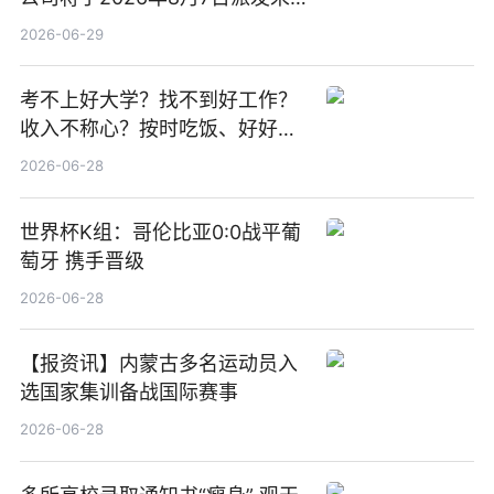
期股息每股人民币0.013元 每日
2026-06-29
焦点
考不上好大学？找不到好工作？
收入不称心？按时吃饭、好好睡
觉
2026-06-28
世界杯K组：哥伦比亚0:0战平葡
萄牙 携手晋级
2026-06-28
【报资讯】内蒙古多名运动员入
选国家集训备战国际赛事
2026-06-28