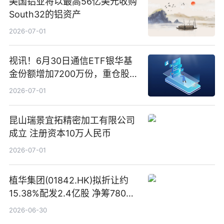
美国铝业将以最高56亿美元收购
South32的铝资产
2026-07-01
视讯！6月30日通信ETF银华基
金份额增加7200万份，重仓股新
易盛、中际旭创、立讯精密
2026-07-01
昆山瑞景宜拓精密加工有限公司
成立 注册资本10万人民币
2026-07-01
植华集团(01842.HK)拟折让约
15.38%配发2.4亿股 净筹780万
港元
2026-06-30