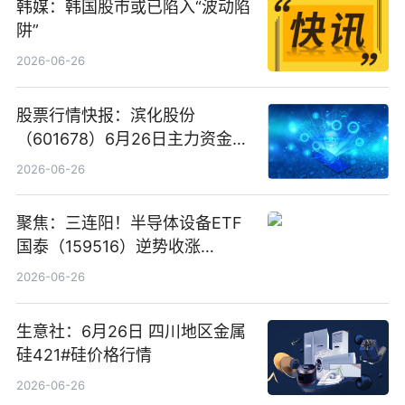
韩媒：韩国股市或已陷入“波动陷
阱”
2026-06-26
股票行情快报：滨化股份
（601678）6月26日主力资金净
卖出5964.34万元
2026-06-26
聚焦：三连阳！半导体设备ETF
国泰（159516）逆势收涨
3.5%，近10日累计净流入超65
2026-06-26
亿元
生意社：6月26日 四川地区金属
硅421#硅价格行情
2026-06-26