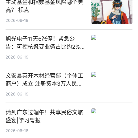
主动基金和指数基金风险哪个更
高？ 视点
2026-06-19
旭光电子11天6涨停！紧急公
告：可控核聚变业务占比约2%！
前沿热点
2026-06-19
文安县英开木材经营部（个体工
商户）成立 注册资本3万人民币
新要闻
2026-06-19
请到广东过端午！共享民俗文旅
盛宴|学习粤报
2026-06-18