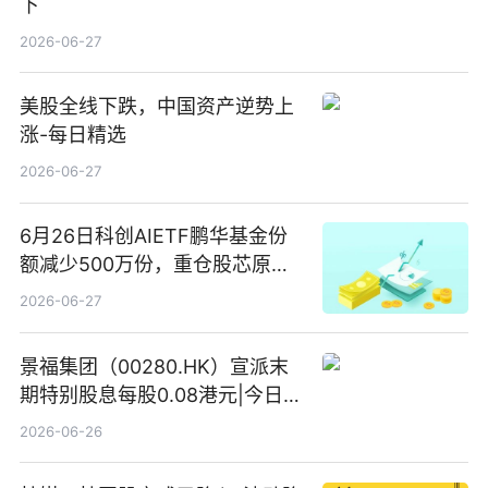
下
2026-06-27
美股全线下跌，中国资产逆势上
涨-每日精选
2026-06-27
6月26日科创AIETF鹏华基金份
额减少500万份，重仓股芯原股
份、寒武纪、澜起科技 观速讯
2026-06-27
景福集团（00280.HK）宣派末
期特别股息每股0.08港元|今日快
看
2026-06-26