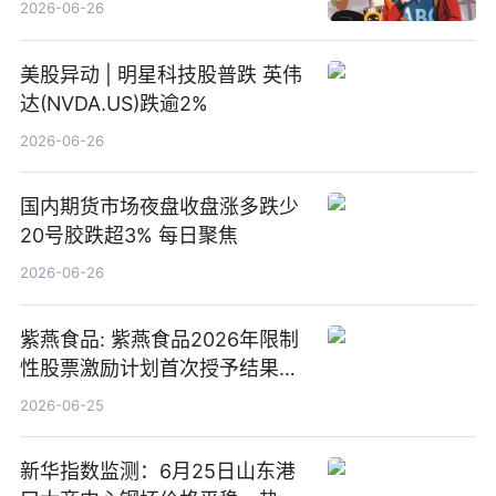
2026-06-26
美股异动 | 明星科技股普跌 英伟
达(NVDA.US)跌逾2%
2026-06-26
国内期货市场夜盘收盘涨多跌少
20号胶跌超3% 每日聚焦
2026-06-26
紫燕食品: 紫燕食品2026年限制
性股票激励计划首次授予结果公
告-微资讯
2026-06-25
新华指数监测：6月25日山东港