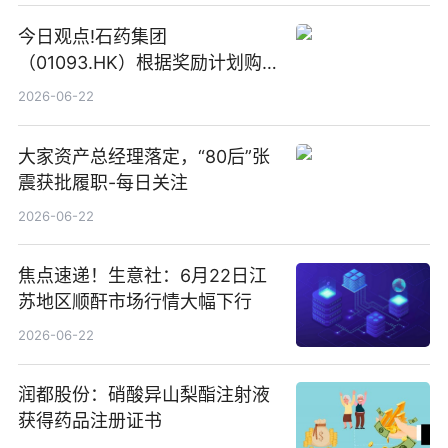
今日观点!石药集团
（01093.HK）根据奖励计划购
回580万股
2026-06-22
大家资产总经理落定，“80后”张
震获批履职-每日关注
2026-06-22
焦点速递！生意社：6月22日江
苏地区顺酐市场行情大幅下行
2026-06-22
润都股份：硝酸异山梨酯注射液
获得药品注册证书