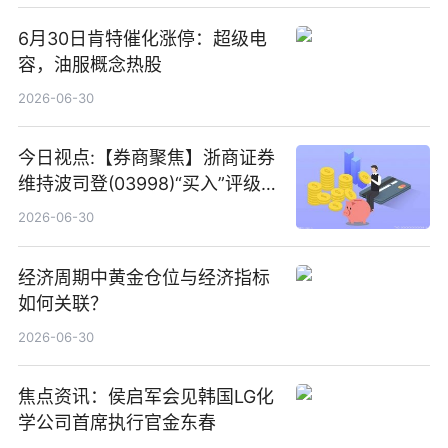
6月30日肯特催化涨停：超级电
容，油服概念热股
2026-06-30
今日视点:【券商聚焦】浙商证券
维持波司登(03998)“买入”评级
指其业绩高质量稳增长
2026-06-30
经济周期中黄金仓位与经济指标
如何关联？
2026-06-30
焦点资讯：侯启军会见韩国LG化
学公司首席执行官金东春