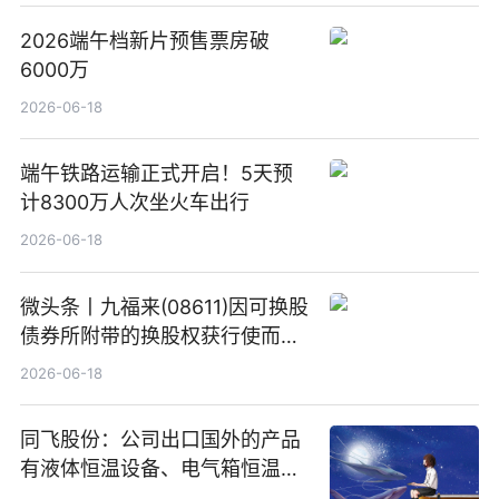
2026端午档新片预售票房破
6000万
2026-06-18
端午铁路运输正式开启！5天预
计8300万人次坐火车出行
2026-06-18
微头条丨九福来(08611)因可换股
债券所附带的换股权获行使而发
行5200万股
2026-06-18
同飞股份：公司出口国外的产品
有液体恒温设备、电气箱恒温装
置、纯水冷却单元和特种换热器