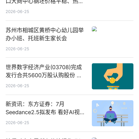
口大商中心钢坯价格平稳、热轧
C料价格微幅下跌
2026-06-25
苏州市相城区黄桥中心幼儿园举
办小班、托班新生家长会
2026-06-25
世界数字经济产业(03708)完成
发行合共5600万股认购股份 净
筹约1007万港元 独家焦点
2026-06-25
新资讯：东方证券：7月
Seedance2.5拟发布 看好AI视频
创作工作流进一步提效
2026-06-25