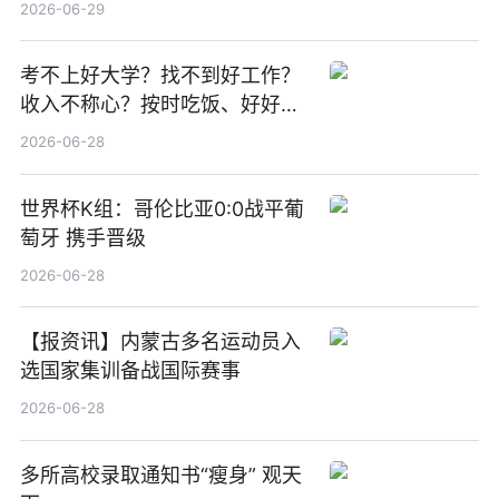
期股息每股人民币0.013元 每日
2026-06-29
焦点
考不上好大学？找不到好工作？
收入不称心？按时吃饭、好好睡
觉
2026-06-28
世界杯K组：哥伦比亚0:0战平葡
萄牙 携手晋级
2026-06-28
【报资讯】内蒙古多名运动员入
选国家集训备战国际赛事
2026-06-28
多所高校录取通知书“瘦身” 观天