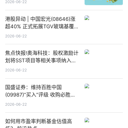
2026-06-22
港股异动 | 中国宏光(08646)涨
超40% 正式拓展TGV玻璃基覆铜
板新材料业务
2026-06-22
焦点快报!奥海科技：股权激励计
划将SST项目等相关事项纳入专
项业务发展考核指标
2026-06-22
国盛证券：维持百胜中国
(09987)“买入”评级 收购必胜客
中国增厚利润加速成长 信息
2026-06-22
如何用市盈率判断基金估值高