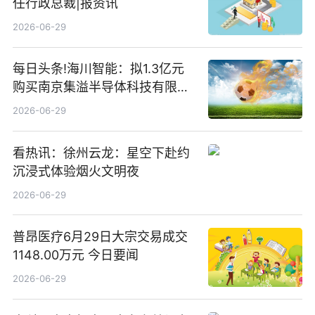
任行政总裁|报资讯
2026-06-29
每日头条!海川智能：拟1.3亿元
购买南京集溢半导体科技有限公
司15.3%股权
2026-06-29
看热讯：徐州云龙：星空下赴约
沉浸式体验烟火文明夜
2026-06-29
普昂医疗6月29日大宗交易成交
1148.00万元 今日要闻
2026-06-29