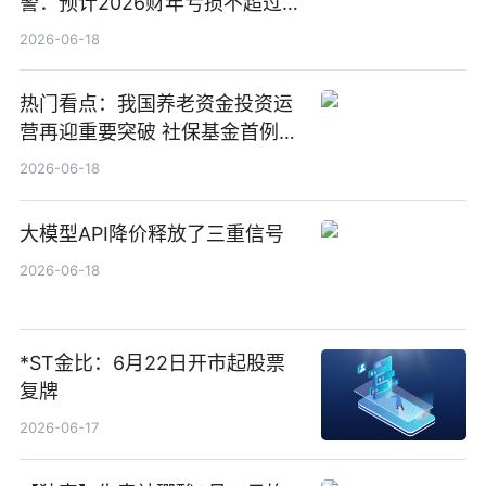
警：预计2026财年亏损不超过
1000万港元
2026-06-18
热门看点：我国养老资金投资运
营再迎重要突破 社保基金首例期
货账户完成开立
2026-06-18
大模型API降价释放了三重信号
2026-06-18
*ST金比：6月22日开市起股票
复牌
2026-06-17