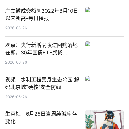
广立微成交额创2022年8月10日
以来新高-每日播报
2026-06-26
观点：央行新增隔夜逆回购落地
在即，30年国债ETF鹏扬
(511090) 盘中小幅上涨
2026-06-26
视频丨水利工程变身生态公园 解
码北京城“硬核”安全防线
2026-06-26
生意社：6月25日当周纯碱库存
变化