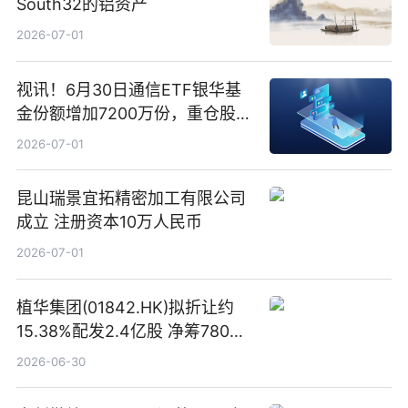
South32的铝资产
2026-07-01
视讯！6月30日通信ETF银华基
金份额增加7200万份，重仓股新
易盛、中际旭创、立讯精密
2026-07-01
昆山瑞景宜拓精密加工有限公司
成立 注册资本10万人民币
2026-07-01
植华集团(01842.HK)拟折让约
15.38%配发2.4亿股 净筹780万
港元
2026-06-30