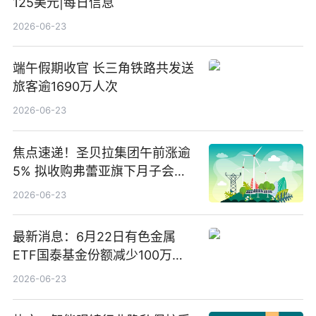
125美元|每日信息
2026-06-23
端午假期收官 长三角铁路共发送
旅客逾1690万人次
2026-06-23
焦点速递！圣贝拉集团午前涨逾
5% 拟收购弗蕾亚旗下月子会所
业务少数股权
2026-06-23
最新消息：6月22日有色金属
ETF国泰基金份额减少100万
份，重仓股紫金矿业、洛阳钼
2026-06-23
业、北方稀土