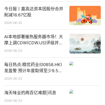
今日报丨嘉高达资本因股份合并
削减16.67亿股
2026-06-25
AI本地部署催热服务器市场！大
摩上调CDW(CDW.US)评级并看
高IBM(IBM.US)戴尔(DELL.US)
2026-06-23
目标价
每日热点:精优药业(00858.HK)
发盈警 预计年度取得至少9.5亿
港元的亏损 同比盈转亏
2026-06-23
海天味业的两百亿难题|讯息
2026-06-23