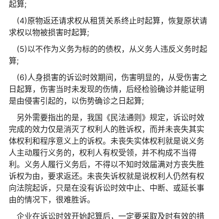
起算;
(4)原物返还请求权从租赁关系终止时起算，恢复原状请
求权以物被损害时起算;
(5)以不作为义务为标的的债权，从义务人违反义务时起
算;
(6)人身损害的诉讼时效期间，伤害明显的，从受伤害之
日起算，伤害当时未发现的伤情，后经检验确诊并能证明
是由侵害引起的，以伤势确诊之日起算;
另外需要指出的是，我国《民法通则》规定，诉讼时效
完成的效力仅是消灭了权利人的胜诉权，而并未丧失其实
体权利和程序意义上的诉权。未丧失实体权利就是说义务
人主动履行义务的，权利人有权受领，并不构成不当得
利。义务人履行义务后，不得以不知时效届满对方丧失胜
诉权为由，要求返还。未丧失诉权就是说权利人仍然有权
向法院起诉，只是在没有诉讼时效中止、中断、或延长事
由的情况下，很难胜诉。
企业在诉讼时效开始起算后，一定要采取及时有效的措