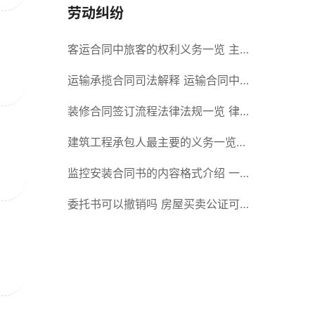
劳动纠纷
客运合同中旅客的权利义务一览 主
要包括这些内容
运输承揽合同司法解释 运输合同中
承运人的义务有哪些
装修合同签订流程法律法规一览 律
师解答
建筑工程承包人最主要的义务一览
承包合同内容介绍
监控安装合同书的内容格式介绍 一
般包括这些条款
委托书可以撤销吗 房屋买卖公证可
否撤销