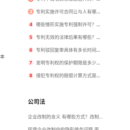
请不同类型的专利所需要的钱不同
3
专利实施许可合同让与人有哪些
主要义务？专利实施许可合同与专利
4
哪些情形实施专利强制许可？专
许可合同有什么区别？
利强制许可的前提条件是什么？
5
专利无效的法律后果有哪些？专
利的无效情形有哪些？
6
专利驳回复审具体有多长时间？
本
哪些情况下专利申请可能被驳回？
7
发明专利权的保护期限是多少
年？非专利发明人是否有专利申请
8
侵犯专利权的赔偿计算方式是什
权？
么？侵犯专利权的诉讼时效为多长时
间？
公司法
企业改制的含义 有哪些方式？改制
后国企员工属于什么性质？
民营企业改制中的隐形债务问题 面