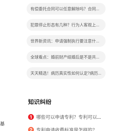
办?被执行人信息多久可以消除?
有偿委托合同可以任意解除吗？合同无
效的处理看这里|热门看点
犯罪停止形态有几种？行为人客观上实
施了中止犯罪的行为指的是什么？
世界新资讯：申请强制执行要注意什么
申请法院强制执行的费用由谁出？
全球看点：婚前财产结婚后是不是共同
财产？婚前财产婚后产生的收益如何分
天天精选！病历真实性如何认定?病历
割？
书写规范是怎样的？
知识纠纷
1
哪些可以申请专利？专利可以同
基
时多个人一起申请吗？
2
专利申请收费标准是怎样的？申