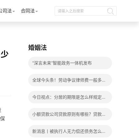
公司法
合同法
婚姻法
多少
“深言未来”智能政务一体机发布
全球今头条！劳动争议律师费一般多少
钱？发生劳动争议如何算工资？
今日视点：分居的期限是怎么样规定
没
的？写分居协议如何才能有效？
小额贷款公司贷款原则有哪些？贷款不
保
还有什么后果？
新消息丨被执行人无力偿还债务怎么