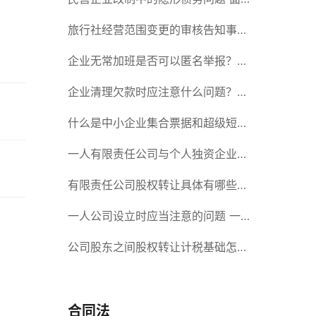
对隐形债务问题应该如何解决？
旅行社经营范围变更的审核告知事项
旅游业的发展现状和趋势
企业无常加班是否可以匿名举报？强
制加班公司没有加班费怎么办？
企业清理欠款时应注意什么问题？企
业短期借款需要注意哪些事项？
什么是中小企业集合票据和超级短期
融资券？一起来了解一下吧！
一人有限责任公司与个人独资企业的
区别 这些知识你都知道吗？
有限责任公司股权转让具体有哪些形
式？来了解下这五种形式
一人公司设立时应当注意的问题 一
人公司的特征
公司股东之间股权转让计税基础怎么
确认？公司股东之间的股权转让要符
合什么要件？
合同法