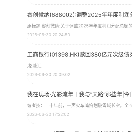
睿创微纳(688002):调整2025年年度利
原标题:睿创微纳:关于调整2025年年度利润分配总额的
2026-06-30 20:24:50
工商银行(01398.HK)赎回380亿元次级债
,格隆汇
2026-06-30 20:09:02
我在现场·光影流年丨我与“天路”那些年|今
编者按：二十年前，一声火车鸣笛划破雪域长空。全长
2026-06-30 17:22:02