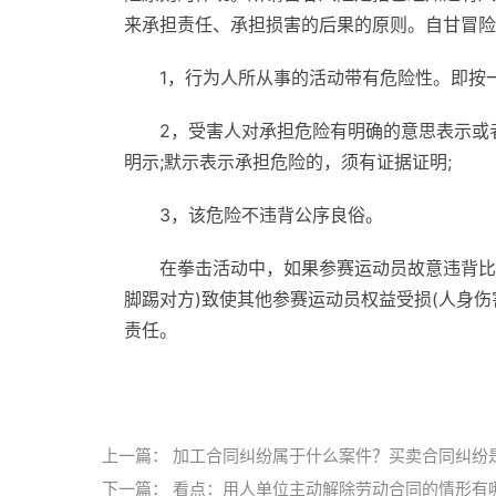
来承担责任、承担损害的后果的原则。自甘冒险
1，行为人所从事的活动带有危险性。即按
2，受害人对承担危险有明确的意思表示或
明示;默示表示承担危险的，须有证据证明;
3，该危险不违背公序良俗。
在拳击活动中，如果参赛运动员故意违背比
脚踢对方)致使其他参赛运动员权益受损(人身
责任。
标签：
拳击比赛中打死人犯法吗
拳击比赛中将
上一篇：
加工合同纠纷属于什么案件？买卖合同纠纷
下一篇：
看点：用人单位主动解除劳动合同的情形有