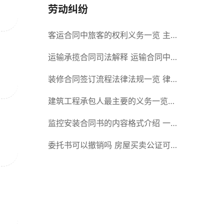
劳动纠纷
客运合同中旅客的权利义务一览 主
要包括这些内容
运输承揽合同司法解释 运输合同中
承运人的义务有哪些
装修合同签订流程法律法规一览 律
师解答
建筑工程承包人最主要的义务一览
承包合同内容介绍
监控安装合同书的内容格式介绍 一
般包括这些条款
委托书可以撤销吗 房屋买卖公证可
否撤销