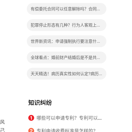
办?被执行人信息多久可以消除?
有偿委托合同可以任意解除吗？合同无
效的处理看这里|热门看点
犯罪停止形态有几种？行为人客观上实
施了中止犯罪的行为指的是什么？
世界新资讯：申请强制执行要注意什么
申请法院强制执行的费用由谁出？
全球看点：婚前财产结婚后是不是共同
财产？婚前财产婚后产生的收益如何分
天天精选！病历真实性如何认定?病历
割？
书写规范是怎样的？
知识纠纷
1
哪些可以申请专利？专利可以同
风
己
时多个人一起申请吗？
2
专利申请收费标准是怎样的？申