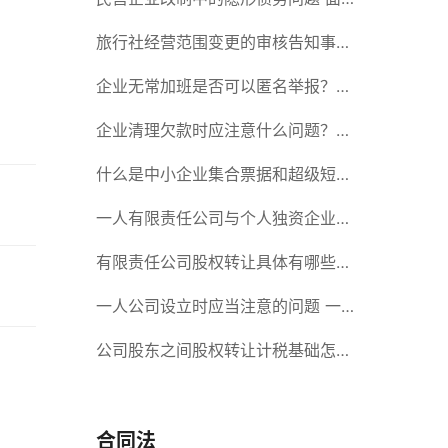
对隐形债务问题应该如何解决？
旅行社经营范围变更的审核告知事项
旅游业的发展现状和趋势
企业无常加班是否可以匿名举报？强
制加班公司没有加班费怎么办？
企业清理欠款时应注意什么问题？企
业短期借款需要注意哪些事项？
什么是中小企业集合票据和超级短期
融资券？一起来了解一下吧！
一人有限责任公司与个人独资企业的
区别 这些知识你都知道吗？
有限责任公司股权转让具体有哪些形
式？来了解下这五种形式
一人公司设立时应当注意的问题 一
人公司的特征
公司股东之间股权转让计税基础怎么
确认？公司股东之间的股权转让要符
合什么要件？
合同法