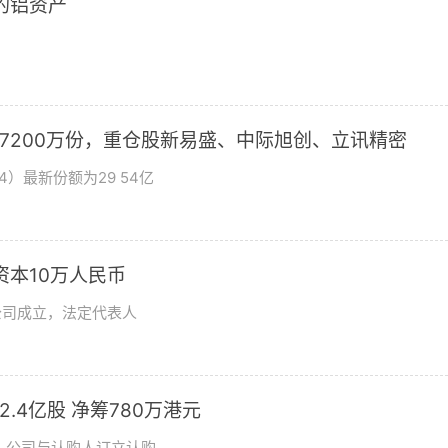
2的铝资产
加7200万份，重仓股新易盛、中际旭创、立讯精密
4）最新份额为29 54亿
资本10万人民币
公司成立，法定代表人
发2.4亿股 净筹780万港元
日，公司与认购人订立认购