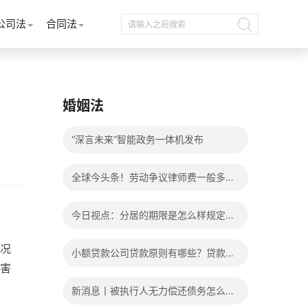
公司法
合同法
婚姻法
“深言未来”智能政务一体机发布
全球今头条！劳动争议律师费一般多少
钱？发生劳动争议如何算工资？
今日视点：分居的期限是怎么样规定
的？写分居协议如何才能有效？
况
小额贷款公司贷款原则有哪些？贷款不
害
还有什么后果？
新消息丨被执行人无力偿还债务怎么