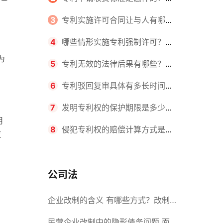
请不同类型的专利所需要的钱不同
3
专利实施许可合同让与人有哪些
主要义务？专利实施许可合同与专利
4
哪些情形实施专利强制许可？专
为
许可合同有什么区别？
利强制许可的前提条件是什么？
5
专利无效的法律后果有哪些？专
利的无效情形有哪些？
6
专利驳回复审具体有多长时间？
哪些情况下专利申请可能被驳回？
7
发明专利权的保护期限是多少
用
年？非专利发明人是否有专利申请
8
侵犯专利权的赔偿计算方式是什
应
权？
么？侵犯专利权的诉讼时效为多长时
间？
公司法
企业改制的含义 有哪些方式？改制
后国企员工属于什么性质？
民营企业改制中的隐形债务问题 面